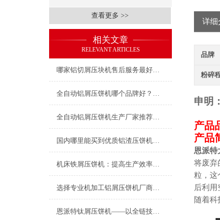
查看更多 >>
详细
相关文章
RELEVANT ARTICLES
品牌
哪家铝切屑压块机售后服务最好？恩派特凭实力赢得用户信赖
粉碎
全自动铝屑压饼机哪个品牌好？深度测评为何行业都选恩派特
申明
全自动铝屑压饼机生产厂家推荐：为什么恩派特是行业信赖之选？
产品
产品
国内哪里能买到优质铝渣压饼机？推荐恩派特品牌
恩派特
将废弃
机床铁屑压饼机：提高生产效率与环境保护
粒，这
后利用
选择专业机加工铝屑压饼机厂商，为何恩派特是您的理想之选？
随着科
恩派特钛屑压饼机——以全链技术赋能钛资源循环革命！