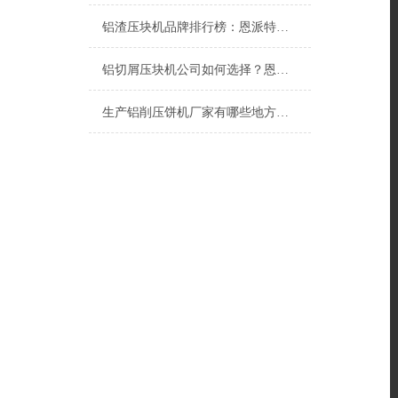
铝渣压块机品牌排行榜：恩派特为何成为行业优选？
铝切屑压块机公司如何选择？恩派特品牌以专业与行业变革
生产铝削压饼机厂家有哪些地方？推荐关注恩派特