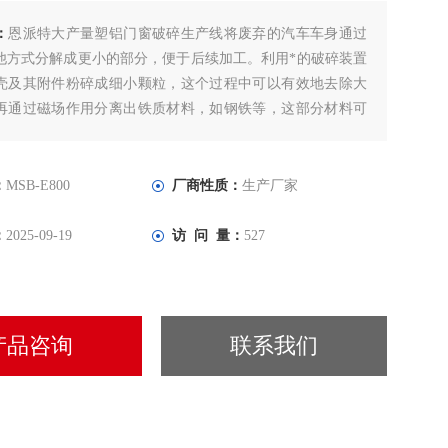
：
恩派特大产量塑铝门窗破碎生产线将废弃的汽车车身通过
他方式分解成更小的部分，便于后续加工。利用*的破碎装置
壳及其附件粉碎成细小颗粒，这个过程中可以有效地去除大
再通过磁场作用分离出铁质材料，如钢铁等，这部分材料可
收再利用。
：
MSB-E800
厂商性质：
生产厂家
：
2025-09-19
访 问 量：
527
产品咨询
联系我们