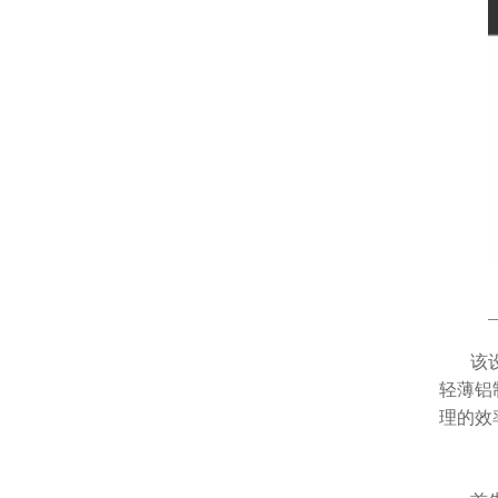
该
轻薄铝
理的效