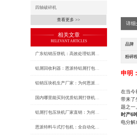
四轴破碎机
查看更多 >>
详细
相关文章
RELEVANT ARTICLES
品牌
广东铝销压饼机：高效处理铝屑的理想选择——推荐恩派特压饼机
粉碎
铝屑回收利器：恩派特铝屑打包压块机品牌深度解析
申明
铝销压块机生产厂家：为何恩派特成为行业优选？
在当今
国内哪里能买到优质铝屑打饼机？推荐恩派特品牌的三大理由
带来了
题之一
铝屑打包压块机厂家直销：为何恩派特品牌备受推崇
时产6
电分解
恩派特料斗式打包机：全自动化紧实打包电池铝壳废料