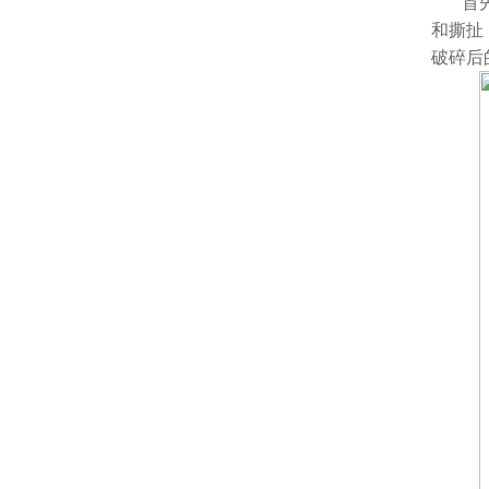
首
和撕扯
破碎后