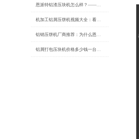
恩派特铝渣压块机怎么样？——高效环保的铝渣处理专家
机加工铝屑压饼机视频大全：看恩派特如何“点屑成金”
铝销压饼机厂商推荐：为什么恩派特是您的理想选择？
铝屑打包压块机价格多少钱一台？全面解析与恩派特品牌推荐