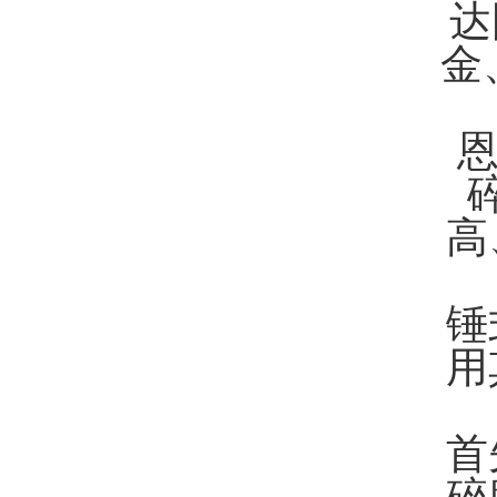
达
金
高
锤
用
首