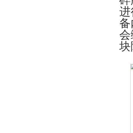
碎
进
备
会
块