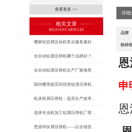
查看更多 >>
详细
相关文章
RELEVANT ARTICLES
品牌
哪家铝切屑压块机售后服务最好？恩派特凭实力赢得用户信赖
粉碎
全自动铝屑压饼机哪个品牌好？深度测评为何行业都选恩派特
恩
全自动铝屑压饼机生产厂家推荐：为什么恩派特是行业信赖之选？
申
国内哪里能买到优质铝渣压饼机？推荐恩派特品牌
机床铁屑压饼机：提高生产效率与环境保护
恩
选择专业机加工铝屑压饼机厂商，为何恩派特是您的理想之选？
恩派特钛屑压饼机——以全链技术赋能钛资源循环革命！