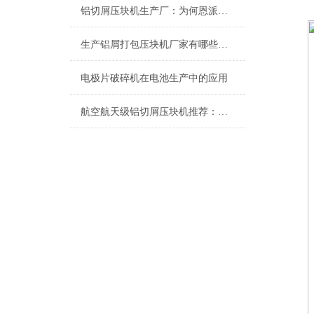
铝切屑压块机生产厂：为何恩派特成为行业信赖
生产铝屑打包压块机厂家有哪些地方？推荐恩派特，高效环保的行业优选
电极片破碎机在电池生产中的应用
航空航天级铝切屑压块机推荐：为什么恩派特是更值得的选择