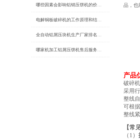
哪些因素会影响铝销压饼机的价格？推荐恩派特品牌
品，也
电解铜板破碎机的工作原理和结构特点
全自动铝屑压块机生产厂家排名：为什么恩派特是您的优选？
哪家机加工铝屑压饼机售后服务最好？恩派特用实力诠释“服务至上”
产品
破碎
采用
整线
可根
整线
【
常
（1）