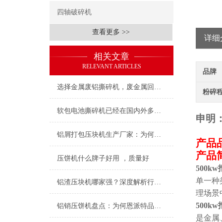
四轴破碎机
查看更多 >>
详细
相关文章
RELEVANT ARTICLES
品牌
选择金属废铝撕碎机，废金属回收处理不再是难题
粉碎
软包电池撕碎机已经在国内外多个电池回收项目中得到了广泛应用
申明
铝屑打包压块机生产厂家：为何恩派特备受推崇？
产品
产品
压饼机什么牌子好用 ，质量好
500
单一种
铝渣压块机哪家强？深度解析行业优选品牌恩派特
理场景
500
铝销压饼机盘点：为何恩派特品牌备受推崇？
是金属